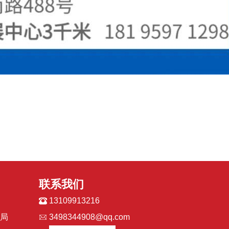
联系我们
13109913216
局
3498344908@qq.com