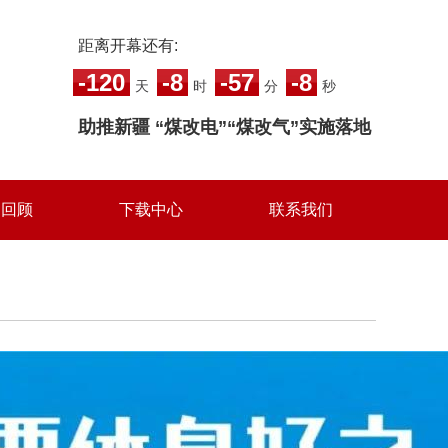
距离开幕还有:
-120
-8
-57
-9
天
时
分
秒
助推新疆 “煤改电”“煤改气”实施落地
届回顾
下载中心
联系我们