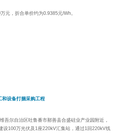
元，折合单价约为0.9385元/Wh。
工和设备打捆采购工程
新疆维吾尔自治区吐鲁番市鄯善县合盛硅业产业园附近，
100万光伏及1座220kV汇集站，通过1回220kV线