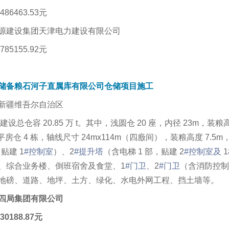
86463.53元
源建设集团天津电力建设有限公司
85155.92元
储备粮石河子直属库有限公司仓储项目施工
新疆维吾尔自治区
设总仓容 20.85 万 t。其中，浅圆仓 20 座，内径 23m，装粮高度
平房仓 4 栋，轴线尺寸 24mx114m（四廒间），装粮高度 7.5m，单
贴建 1
#控制室
）、2
#提升塔
（含电梯 1 部，贴建 2
#控制室及
1
、综合业务楼、倒班宿舍及食堂、1
#门卫
、2
#门卫
（含消防控制
地磅、道路、地坪、土方、绿化、水电外网工程、挡土墙等。
四局集团有限公司
0188.87元