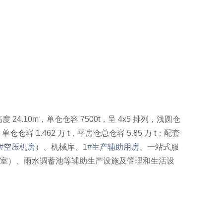
 24.10m，单仓仓容 7500t，呈 4x5 排列，浅圆仓
仓仓容 1.462 万 t，平房仓总仓容 5.85 万 t；配套
#空压机房
）、机械库、1
#生产辅助用房
、一站式服
室）、雨水调蓄池等辅助生产设施及管理和生活设