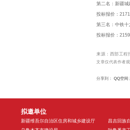
第二名：新疆城
投标报价：21714
第三名：中铁十
投标报价：21591
来源：
西部工程
文章仅代表作者
分享到：
QQ空间
拟邀单位
新疆维吾尔自治区住房和城乡建设厅
昌吉回族