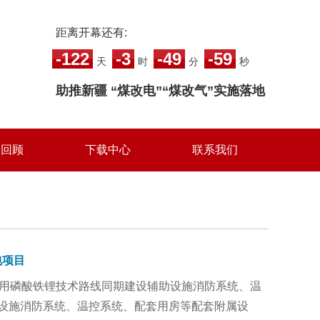
距离开幕还有:
-122
-3
-49
-60
天
时
分
秒
助推新疆 “煤改电”“煤改气”实施落地
届回顾
下载中心
联系我们
包项目
程，采用磷酸铁锂技术路线同期建设辅助设施消防系统、温
设施消防系统、温控系统、配套用房等配套附属设